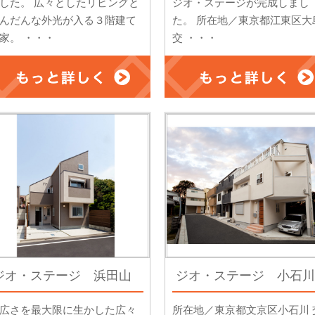
した。 広々としたリビングと
ジオ・ステージが完成しまし
んだんな外光が入る３階建て
た。 所在地／東京都江東区大
家。 ・・・
交 ・・・
ジオ・ステージ 浜田山
ジオ・ステージ 小石川
広さを最大限に生かした広々
所在地／東京都文京区小石川 