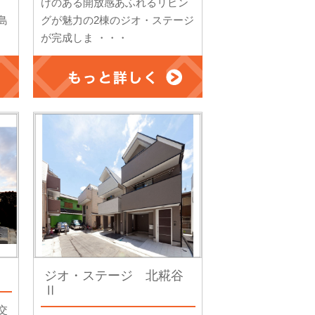
けのある開放感あふれるリビン
島
グが魅力の2棟のジオ・ステージ
が完成しま ・・・
ジオ・ステージ 北糀谷
Ⅱ
交