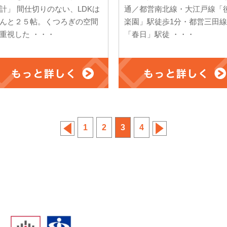
計」 間仕切りのない、LDKは
通／都営南北線・大江戸線「
んと２５帖。くつろぎの空間
楽園」駅徒歩1分・都営三田線
重視した ・・・
「春日」駅徒 ・・・
1
2
3
4