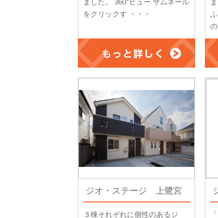
ました。 360°ビュー サムネール
ま
をクリックす ・・・
ふ
の
ジオ・ステージ 上鷺宮
３棟それぞれに個性のあるジ
「