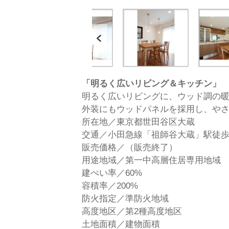
Previous
「明るく広いリビング＆キッチン」
明るく広いリビングに、ウッド調の
外装にもウッドパネルを採用し、や
所在地／東京都世田谷区大蔵
交通／小田急線「祖師谷大蔵」駅徒歩
販売価格／（販売終了）
用途地域／第一中高層住居専用地域
建ぺい率／60%
容積率／200%
防火指定／準防火地域
高度地区／第2種高度地区
土地面積／建物面積