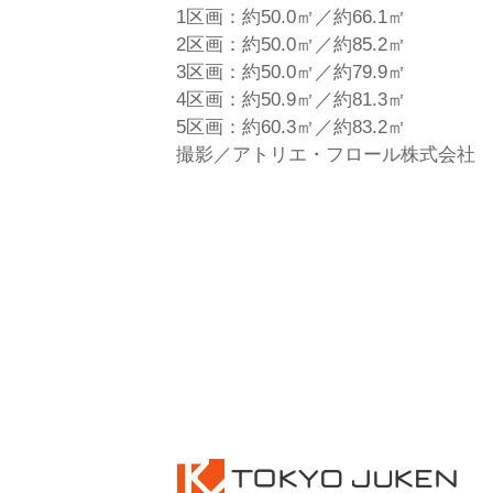
1区画：約50.0㎡／約66.1㎡
2区画：約50.0㎡／約85.2㎡
3区画：約50.0㎡／約79.9㎡
4区画：約50.9㎡／約81.3㎡
5区画：約60.3㎡／約83.2㎡
撮影／アトリエ・フロール株式会社